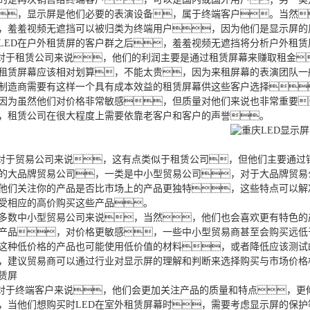
，显示屏是他们必要的表演设备，属于终端客户。当然
，羞羞视频无遮挡可以被归类为终端用户，因为他们是显示屏的
D在户外租赁屏的客户群之后，羞羞视频无遮挡将分析户外租赁
于租赁公司来说，他们的利润主要是通过租赁屏幕来赚取租金
租赁屏幕应该相对划算，不能太贵，因为来租屏幕的表演团队一
屏制造商需要有这样一个具有成本效益的租赁屏幕供这些客户选择
因为虽然他们对价格非常敏感，但质量对他们来说也非常重要
，租赁公司在很大程度上需要依靠老客户和客户的声誉。
于贸易公司来说，这有点类似于租赁公司，但他们主要通过
的大品牌贸易公司，一类是中小型贸易公司，对于大品牌贸易
他们关注你的产品是否比市场上的产品更独特，这些特点可以解
受相应的高价购买这些产品。
中小型贸易公司来说，当然，他们也会喜欢更有特色的产
产品，对价格更敏感，一些中小型贸易商甚至会购买远低
这种低价格的产品也可能使用低价值的材料，或者降低应该测试
，建议贸易商可以通过行业对显示屏的理解和判断来选择购买与市场价格
赁屏
于终端客户来说，他们会更加关注产品的质量和特点，更
，当他们想购买时LED在室外租赁屏幕时，需要考虑显示屏的保