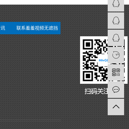
资讯
联系羞羞视频无遮挡
1