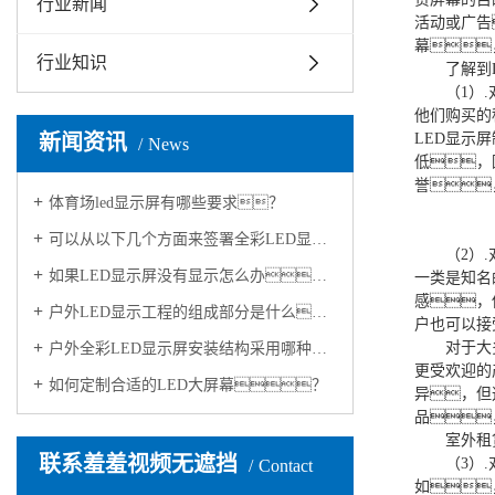
行业新闻
活动或广告
幕
行业知识
了解到LE
（1）.对
他们购买的
新闻资讯
LED显示
News
低，
誉
体育场led显示屏有哪些要求？
可以从以下几个方面来签署全彩LED显示屏的质量：
（2）.对
如果LED显示屏没有显示怎么办？
一类是知名
感，
户外LED显示工程的组成部分是什么？
户也可以接
对于大多数
户外全彩LED显示屏安装结构采用哪种好？
更受欢迎的
如何定制合适的LED大屏幕？
异，但
品
室外租
联系羞羞视频无遮挡
（3）.对
Contact
如