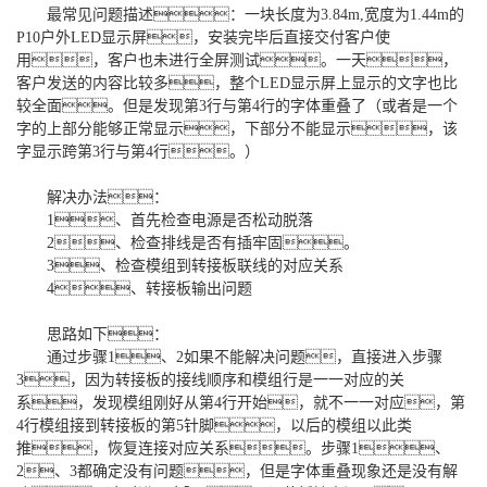
最常见问题描述：一块长度为3.84m,宽度为1.44m的
P10户外LED显示屏，安装完毕后直接交付客户使
用，客户也未进行全屏测试。一天，
客户发送的内容比较多，整个LED显示屏上显示的文字也比
较全面。但是发现第3行与第4行的字体重叠了（或者是一个
字的上部分能够正常显示，下部分不能显示，该
字显示跨第3行与第4行。）
解决办法：
1、首先检查电源是否松动脱落
2、检查排线是否有插牢固。
3、检查模组到转接板联线的对应关系
4、转接板输出问题
思路如下：
通过步骤1、2如果不能解决问题，直接进入步骤
3，因为转接板的接线顺序和模组行是一一对应的关
系，发现模组刚好从第4行开始，就不一一对应，第
4行模组接到转接板的第5针脚，以后的模组以此类
推，恢复连接对应关系。步骤1、
2、3都确定没有问题，但是字体重叠现象还是没有解