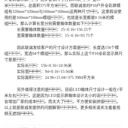
米，总面积375平方米。而联诚发的P10户外全彩屏模
组有320mm*320mm与160mm*160mm这两种尺寸。这里假设使
用的是160mm*160mm模组，也就是长宽都是0.16米的模
组，那么计算长宽分别需要箱体数量如下：
长需要箱体数量：25÷0.16=156.25个
宽需要箱体数量：15÷0.16=93.75个
因此联诚发给客户的尺寸设计方案是：长度选156个模
组，宽选94个模组，那么实际上这个P10全彩显示屏尺
寸是是：
实际长：156×0.16=24.96米
实际宽：94×0.16=15.04米
实际面积：24.96×15.04=375.3984平方米
另外值得注意的是，目前LED箱体尺寸设计一般在1平
米左右，这是因为LED显示屏箱体设计太小的话，
会增加厂家的成本。而太大了，不方便安装拼接。
以上就是联诚发提供的问题解答，更多相关请关注羞羞视
频无遮挡。