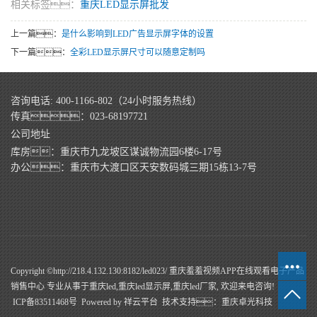
相关标签：
重庆LED显示屏批发
上一篇：
是什么影响到LED广告显示屏字体的设置
下一篇：
全彩LED显示屏尺寸可以随意定制吗
咨询电话: 400-1166-802（24小时服务热线）
传真：023-68197721
公司地址
库房：重庆市九龙坡区谋诚物流园6楼6-17号
办公：重庆市大渡口区天安数码城三期15栋13-7号
Copyright ©http://218.4.132.130:8182/led023/ 重庆羞羞视频APP在线观看电子产品
销售中心 专业从事于
重庆led
,
重庆led显示屏
,
重庆led厂家
, 欢迎来电咨询!
ICP备83511468号
Powered by
祥云平台
技术支持：
重庆卓光科技